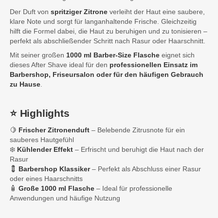
Der Duft von
spritziger Zitrone
verleiht der Haut eine saubere,
klare Note und sorgt für langanhaltende Frische. Gleichzeitig
hilft die Formel dabei, die Haut zu beruhigen und zu tonisieren –
perfekt als abschließender Schritt nach Rasur oder Haarschnitt.
Mit seiner großen
1000 ml Barber-Size Flasche
eignet sich
dieses After Shave ideal für den
professionellen Einsatz im
Barbershop, Friseursalon oder für den häufigen Gebrauch
zu Hause
.
⭐ Highlights
🍋
Frischer Zitronenduft
– Belebende Zitrusnote für ein
sauberes Hautgefühl
❄️
Kühlender Effekt
– Erfrischt und beruhigt die Haut nach der
Rasur
💈
Barbershop Klassiker
– Perfekt als Abschluss einer Rasur
oder eines Haarschnitts
🧴
Große 1000 ml Flasche
– Ideal für professionelle
Anwendungen und häufige Nutzung