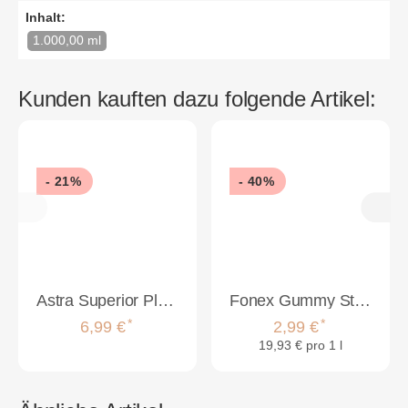
Inhalt:
1.000,00 ml
Kunden kauften dazu folgende Artikel:
- 21%
- 40%
Astra Superior Platinum Double Edge Rasierklingen 100 Stück
Fonex Gummy Styling Wax Casual Look 150ml
*
*
6,99 €
2,99 €
19,93 € pro 1 l