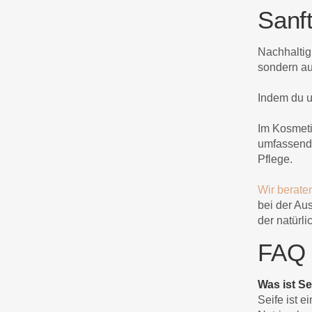
Sanft
Nachhaltigk
sondern au
Indem du u
Im Kosmeti
umfassende
Pflege.
Wir berate
bei der Au
der natürl
FAQ –
Was ist Se
Seife ist e