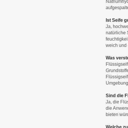
Natriumhyd
aufgespalt
Ist Seife g
Ja, hochwer
natürliche
feuchtigke
weich und
Was verst
Flüssigseif
Grundstoffe
Flüssigseif
Umgebunge
Sind die 
Ja, die Fl
die Anwend
bieten wür
Welche zu