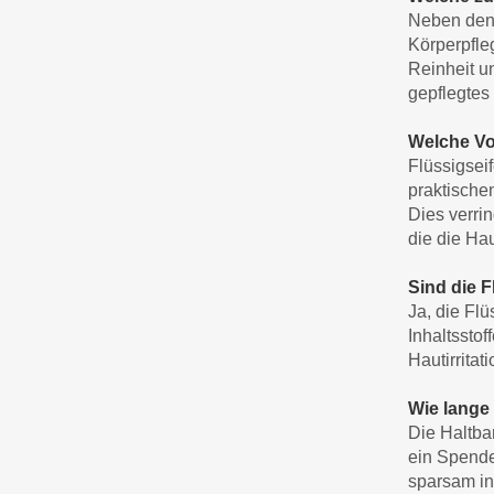
Neben den 
Körperpfle
Reinheit u
gepflegtes 
Welche Vor
Flüssigseif
praktische
Dies verrin
die die Hau
Sind die 
Ja, die Fl
Inhaltssto
Hautirritat
Wie lange 
Die Haltba
ein Spende
sparsam in