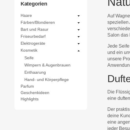
Natü
Kategorien
Auf Wagner
Haare
speziellen
Färben/Blondieren
verschiede
Bart und Rasur
Salon das 
Friseurbedarf
Elektrogeräte
Jede Seife
Kosmetik
und ein un
Seife
unsere Pro
Anwendung
Wimpern & Augenbrauen
Enthaarung
Duft
Hand- und Körperpflege
Parfum
Die Flüssi
Geschenkideen
eine dufte
Highlights
Der prakti
deine Kund
eine angen
jeder Besu