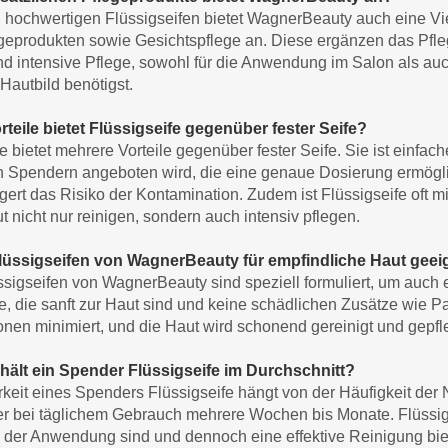
hochwertigen Flüssigseifen bietet WagnerBeauty auch eine V
geprodukten sowie Gesichtspflege an. Diese ergänzen das Pfle
nd intensive Pflege, sowohl für die Anwendung im Salon als auc
Hautbild benötigst.
teile bietet Flüssigseife gegenüber fester Seife?
e bietet mehrere Vorteile gegenüber fester Seife. Sie ist einfa
n Spendern angeboten wird, die eine genaue Dosierung ermöglic
gert das Risiko der Kontamination. Zudem ist Flüssigseife oft mi
t nicht nur reinigen, sondern auch intensiv pflegen.
Flüssigseifen von WagnerBeauty für empfindliche Haut geei
üssigseifen von WagnerBeauty sind speziell formuliert, um auch 
ffe, die sanft zur Haut sind und keine schädlichen Zusätze wie 
ionen minimiert, und die Haut wird schonend gereinigt und gepfle
hält ein Spender Flüssigseife im Durchschnitt?
rkeit eines Spenders Flüssigseife hängt von der Häufigkeit der
r bei täglichem Gebrauch mehrere Wochen bis Monate. Flüssigs
 der Anwendung sind und dennoch eine effektive Reinigung bie