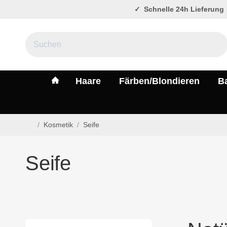
Schnelle 24h Lieferung
#custom.linkHome#
Haare
Färben/Blondieren
B
/
Kosmetik
/
Seife
Startseite
Seife