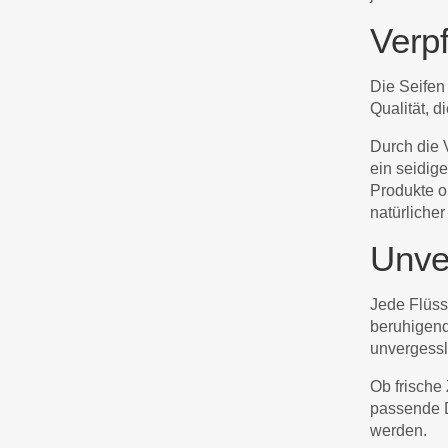
Verpf
Die Seifen 
Qualität, 
Durch die 
ein seidig
Produkte o
natürliche
Unver
Jede Flüss
beruhigend
unvergessl
Ob frische
passende D
werden.