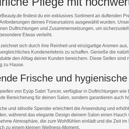
rliche Pflege mit hochwert
Beauty.de findest du ein exklusives Sortiment an duftenden Prem
 Anforderungen deines Friseursalons ausgewählt wurden. Unsere 
nen Duftrichtungen und Zusammensetzungen, um sicherzustelle
besondere Etwas verleiht.
 zeichnet sich durch ihre Reinheit und einzigartige Aromen aus
vergleichliches Kundenerlebnis zu schaffen. Genieße die natürli
dukte den Alltag deiner Kunden bereichern. Diese Seifen sind nic
 zu Hause.
ende Frische und hygienische
gseifen von Eyüp Sabri Tuncer, verfügbar in Duftrichtungen wie
nde Bereicherung für deinen Salon, sondern garantieren auch 
sche und stilvolle Spender erleichtert die Anwendung und erhöh
en, während das elegante Design deinem Salon einen Hauch vo
ehme Atmosphäre, die zum Wohlfühlen einlädt und die Zeit im
ch zu einem kleinen Wellness-Moment.