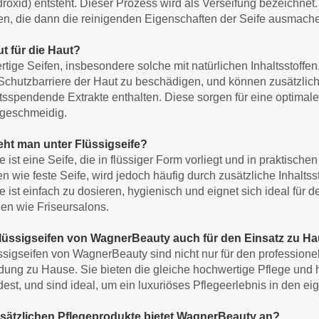
roxid) entsteht. Dieser Prozess wird als Verseifung bezeichnet.
en, die dann die reinigenden Eigenschaften der Seife ausmach
ut für die Haut?
tige Seifen, insbesondere solche mit natürlichen Inhaltsstoffen, 
 Schutzbarriere der Haut zu beschädigen, und können zusätzlich
itsspendende Extrakte enthalten. Diese sorgen für eine optimal
 geschmeidig.
eht man unter Flüssigseife?
e ist eine Seife, die in flüssiger Form vorliegt und in praktisc
n wie feste Seife, wird jedoch häufig durch zusätzliche Inhaltss
e ist einfach zu dosieren, hygienisch und eignet sich ideal für
n wie Friseursalons.
Flüssigseifen von WagnerBeauty auch für den Einsatz zu H
üssigseifen von WagnerBeauty sind nicht nur für den professione
ung zu Hause. Sie bieten die gleiche hochwertige Pflege und 
dest, und sind ideal, um ein luxuriöses Pflegeerlebnis in den 
sätzlichen Pflegeprodukte bietet WagnerBeauty an?