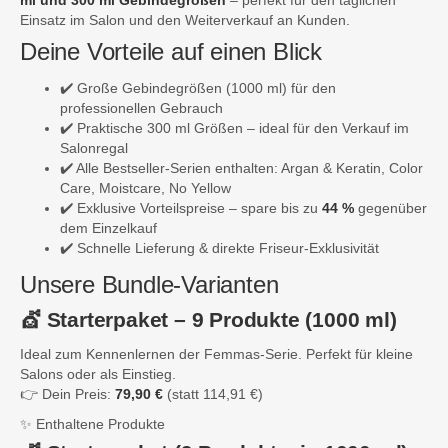
ml und 300 ml Gebindegrößen
– perfekt für den täglichen
Einsatz im Salon und den Weiterverkauf an Kunden.
Deine Vorteile auf einen Blick
✔️ Große Gebindegrößen (1000 ml) für den
professionellen Gebrauch
✔️ Praktische 300 ml Größen – ideal für den Verkauf im
Salonregal
✔️ Alle Bestseller-Serien enthalten: Argan & Keratin, Color
Care, Moistcare, No Yellow
✔️ Exklusive Vorteilspreise – spare bis zu
44 %
gegenüber
dem Einzelkauf
✔️ Schnelle Lieferung & direkte Friseur-Exklusivität
Unsere Bundle-Varianten
💇 Starterpaket – 9 Produkte (1000 ml)
Ideal zum Kennenlernen der Femmas-Serie. Perfekt für kleine
Salons oder als Einstieg.
👉 Dein Preis:
79,90 €
(statt 114,91 €)
✨ Enthaltene Produkte