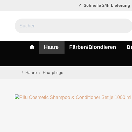
Schnelle 24h Lieferung
#custom.linkHome#
Haare
Färben/Blondieren
B
/
Haare
/
Haarpflege
Startseite