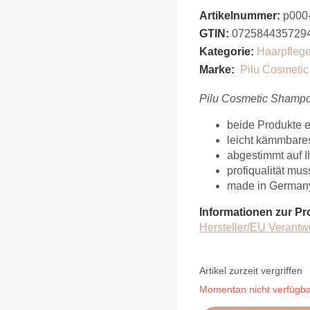
Artikelnummer:
p000-
GTIN:
072584435729
Kategorie:
Haarpfleg
Marke:
Pilu Cosmetic
Pilu Cosmetic Shampo
beide Produkte e
leicht kämmbares
abgestimmt auf I
profiqualität mu
made in German
Informationen zur Pr
Hersteller/EU Verantw
Artikel zurzeit vergriffen
Momentan nicht verfügb