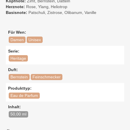
Kopfnote:
Zimt, Bernstein, Datteln
Herznote:
Rose, Ylang, Heliotrop
Basisnote:
Patschuli, Zistrose, Olibanum, Vanille
Für Wen:
Damen
Unisex
Serie:
Heritage
Duft:
Bernstein
Feinschmecker
Produkttyp:
Eau de Parfum
Inhalt:
50,00 ml