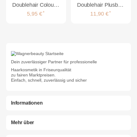
Doublehair Colourring Ready-to-Wear Collection Memory® Hair
Doublehair Plusbonds 24 Stück
*
*
5,95 €
11,90 €
Dein zuverlässiger Partner für professionelle
Haarkosmetik in Friseurqualität
zu fairen Marktpreisen.
Einfach, schnell, zuverlässig und sicher
Informationen
Mehr über