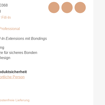
0368
3
Fill-In
Professional
l-In Extensions mit Bondings
ung
ze für sicheres Bonden
Design
oduktsicherheit
ortliche Person
stenfreie Lieferung