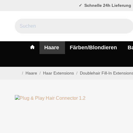
Schnelle 24h Lieferung
#custom.linkHome#
Haare
Färben/Blondieren
B
/
Haare
/
Haar Extensions
/
Doublehair Fill-In Extension
Startseite