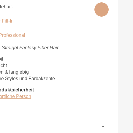
ehair-
Fill-In
Professional
 Straight Fantasy Fiber Hair
il
echt
en & langlebig
äre Styles und Farbakzente
oduktsicherheit
ortliche Person