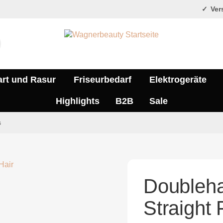
Vers
art und Rasur
Friseurbedarf
Elektrogeräte
Highlights
B2B
Sale
s
Doublehai
Straight 