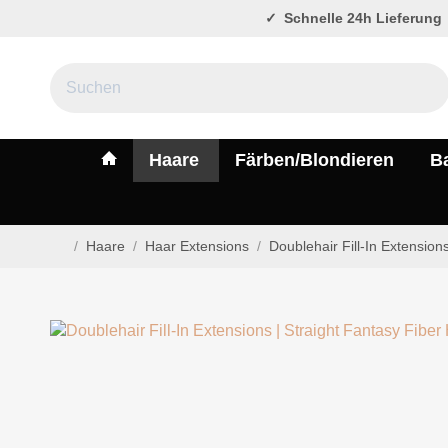
Schnelle 24h Lieferung
#custom.linkHome#
Haare
Färben/Blondieren
B
/
Haare
/
Haar Extensions
/
Doublehair Fill-In Extension
Startseite