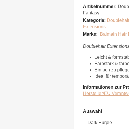
Artikelnummer:
Doubl
Fantasy
Kategorie:
Doublehair 
Extensions
Marke:
Balmain Hair 
Doublehair Extensions
Leicht & formstab
Farbstark & farb
Einfach zu pfleg
Ideal für tempor
Informationen zur Pr
Hersteller/EU Verantw
Auswahl
Auswahl