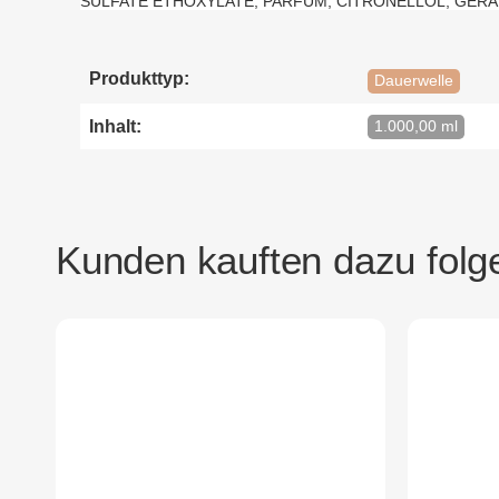
SULFATE ETHOXYLATE, PARFUM, CITRONELLOL, GERAN
Produkttyp:
Dauerwelle
Inhalt:
1.000,00 ml
Kunden kauften dazu folge