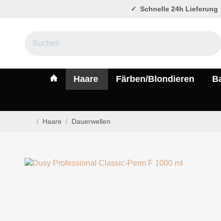
Schnelle 24h Lieferung
#custom.linkHome#
Haare
Färben/Blondieren
B
/
Haare
/
Dauerwellen
Startseite