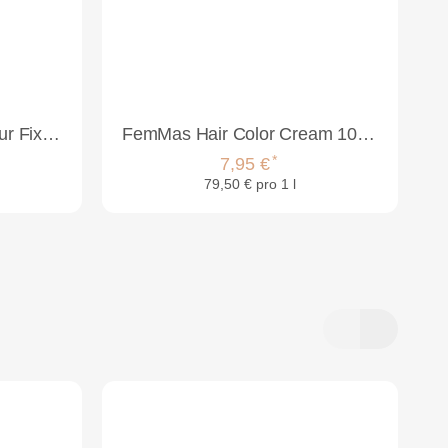
Dusy Professional Struktur Fix 1000ml
FemMas Hair Color Cream 100ml Haarfarbe Hellbraun 5
*
7,95 €
79,50 € pro 1 l