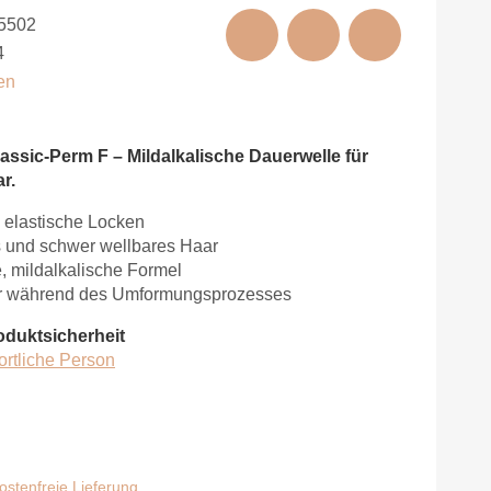
5502
4
en
assic-Perm F – Mildalkalische Dauerwelle für
r.
 elastische Locken
ges und schwer wellbares Haar
, mildalkalische Formel
ar während des Umformungsprozesses
oduktsicherheit
ortliche Person
stenfreie Lieferung