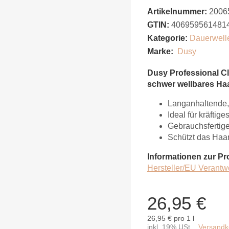
Artikelnummer:
2006
GTIN:
406959561481
Kategorie:
Dauerwell
Marke:
Dusy
Dusy Professional Cl
schwer wellbares Haa
Langanhaltende,
Ideal für kräfti
Gebrauchsfertige
Schützt das Ha
Informationen zur Pr
Hersteller/EU Verantw
26,95 €
26,95 € pro 1 l
inkl. 19% USt. ,
Versandko