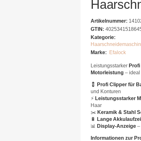
Haarsch
Artikelnummer:
1410
GTIN:
402534151864
Kategorie:
Haarschneidemaschi
Marke:
Efalock
Leistungsstarker
Profi
Motorleistung
– ideal
💈
Profi Clipper für 
und Konturen
⚡
Leistungsstarker M
Haar
✂️
Keramik & Stahl S
🔋
Lange Akkulaufzei
📊
Display-Anzeige
– 
Informationen zur Pr