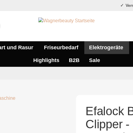
Vers
art und Rasur
Friseurbedarf
Elektrogeräte
Highlights
B2B
Sale
Efalock 
Clipper -