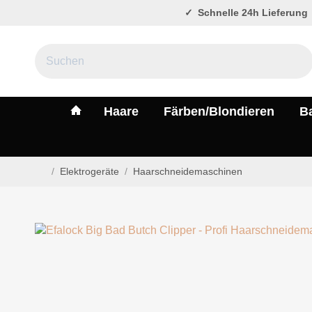
Schnelle 24h Lieferung
#custom.linkHome#
Haare
Färben/Blondieren
B
/
Elektrogeräte
/
Haarschneidemaschinen
Startseite