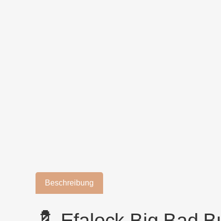
Beschreibung
💈 Efalock Big Bad B