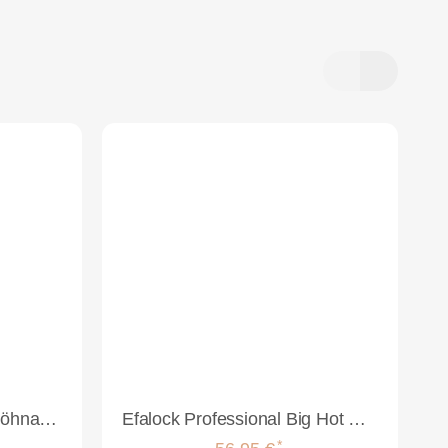
Efalock Lumyna Aircurl Föhnaufsatz für Locken
Efalock Professional Big Hot Brush Föhnbürste
*