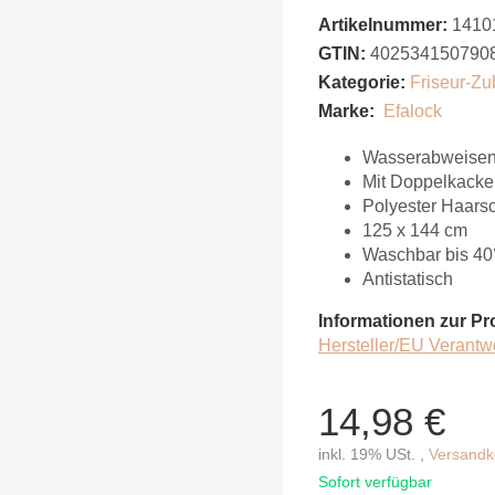
Artikelnummer:
1410
GTIN:
402534150790
Kategorie:
Friseur-Zu
Marke:
Efalock
Wasserabweisen
Mit Doppelkacke
Polyester Haar
125 x 144 cm
Waschbar bis 40
Antistatisch
Informationen zur Pr
Hersteller/EU Verantw
14,98 €
inkl. 19% USt. ,
Versandko
Sofort verfügbar