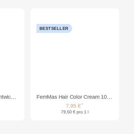
BESTSELLER
Femmas Oxydant Farbentwickler 1000ml | 6%
FemMas Hair Color Cream 100ml Dunkelblond Violett Intensiv 6.22
*
7,95 €
79,50 € pro 1 l