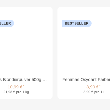
ELLER
BESTSELLER
FemMas Blondierpulver 500g Weiß Plex Technologie & Arganöl
*
*
10,99 €
8,90 €
21,98 € pro 1 kg
8,90 € pro 1 l