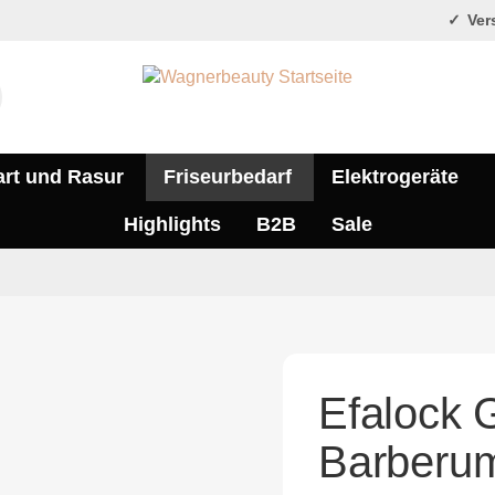
Vers
art und Rasur
Friseurbedarf
Elektrogeräte
Highlights
B2B
Sale
Efalock 
Barberu