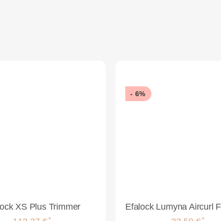
- 6%
lock XS Plus Trimmer
*
*