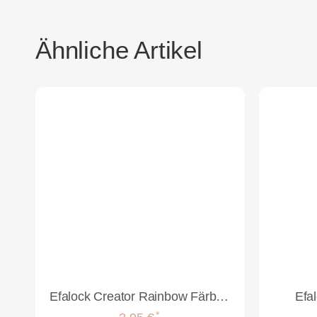
Ähnliche Artikel
Efalock Creator Rainbow Färbepinse schwarz - 2,2cm
Efa
*