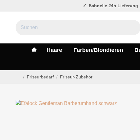
Schnelle 24h Lieferung
#custom.linkHome#
Haare
Färben/Blondieren
B
/
Friseurbedarf
/
Friseur-Zubehör
Startseite