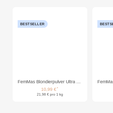
BESTSELLER
BESTS
FemMas Blondierpulver Ultra Stark 500g Blau Plex Technologie Arganöl
*
10,99 €
21,98 € pro 1 kg