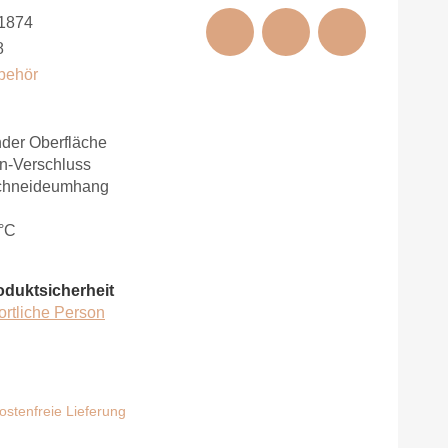
1874
8
behör
der Oberfläche
n-Verschluss
schneideumhang
°C
oduktsicherheit
ortliche Person
stenfreie Lieferung