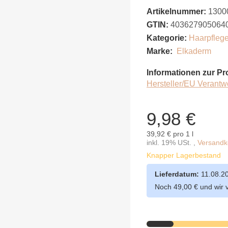
Artikelnummer:
1300
GTIN:
403627905064
Kategorie:
Haarpfleg
Marke:
Elkaderm
Informationen zur Pr
Hersteller/EU Verantw
9,98 €
39,92 € pro 1 l
inkl. 19% USt. ,
Versandko
Knapper Lagerbestand
Lieferdatum:
11.08.2
Noch 49,00 € und wir 