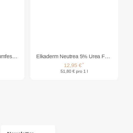
Elkaderm Neutrea Schaumfestiger 200ml
Elkaderm Neutrea 5% Urea Fönfestiger 250ml
*
12,95 €
51,80 € pro 1 l