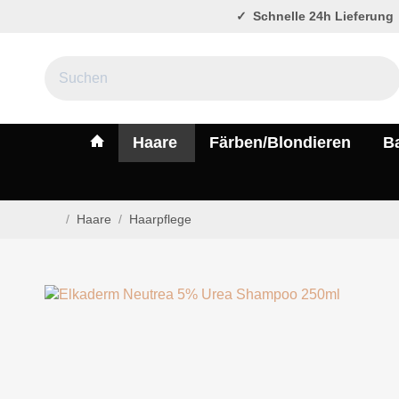
Schnelle 24h Lieferung
#custom.linkHome#
Haare
Färben/Blondieren
B
/
Haare
/
Haarpflege
Startseite