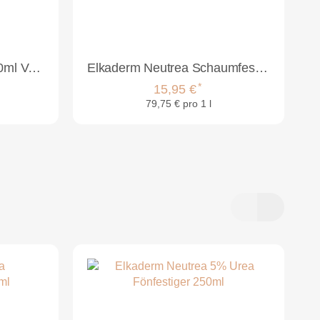
Justus Haarverdicker 200ml Volume Spray
Elkaderm Neutrea Schaumfestiger 200ml
*
15,95 €
79,75 € pro 1 l