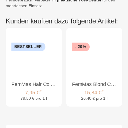
mehrfachen Einsatz.
Kunden kauften dazu folgende Artikel:
BESTSELLER
- 20%
FemMas Hair Color Cream 100ml Haarfarbe Hell Lichtblond Intensiv 10.0
FemMas Blond Care Set Shampoo & Conditioner
*
*
7,95 €
15,84 €
79,50 € pro 1 l
26,40 € pro 1 l