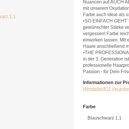
Nuancen auf.AUCH 
mit unserem Oxydations
Farbe auch ideal als o
•SO EINFACH GEHT`S: 
gewünschter Stärke v
vergessen! Farbe reic
einwirken lassen. Mit
Haare anschließend m
•THE PROFESSIONAL’
in der 3. Generation i
professionelle Haarpr
Passion - für Dein Fri
Informationen zur Pr
Hersteller/EU Verantw
Farbe
Farbe