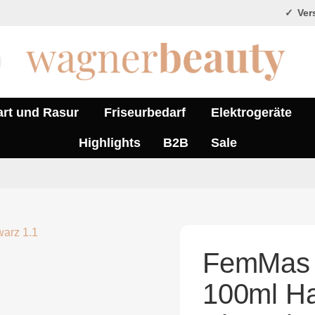
Vers
art und Rasur
Friseurbedarf
Elektrogeräte
Highlights
B2B
Sale
FemMas 
100ml Ha