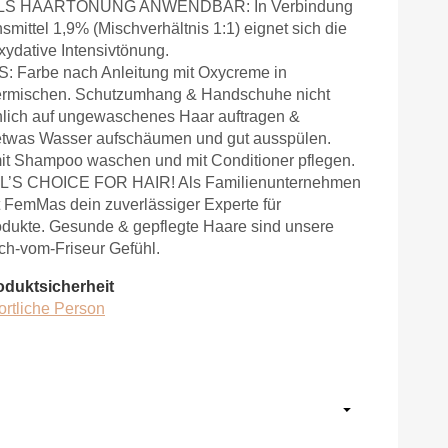
ALS HAARTÖNUNG ANWENDBAR: In Verbindung
mittel 1,9% (Mischverhältnis 1:1) eignet sich die
xydative Intensivtönung.
Farbe nach Anleitung mit Oxycreme in
ermischen. Schutzumhang & Handschuhe nicht
hlich auf ungewaschenes Haar auftragen &
 etwas Wasser aufschäumen und gut ausspülen.
it Shampoo waschen und mit Conditioner pflegen.
S CHOICE FOR HAIR! Als Familienunternehmen
st FemMas dein zuverlässiger Experte für
odukte. Gesunde & gepflegte Haare sind unsere
sch-vom-Friseur Gefühl.
oduktsicherheit
ortliche Person