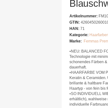
Blauschw
Artikelnummer:
FM1
GTIN:
426045026001
HAN:
71
Kategorie:
Haarfarbe
Marke:
Femmas Pre
•NEU: BALANCED FOR
Technologie mit minima
schonendes Färben & b
dauerhaft.
•HAARFARBE VOM PROFI
Keratin & Ceramiden. U
brillante & haltbare 
Haartyp - von fein bis f
•SO INDIVIDUELL WIE
erhältlich), wahlweis
individuelle Farbnuan