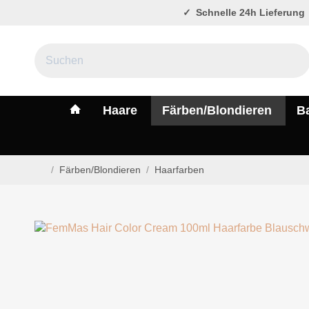
Schnelle 24h Lieferung
#custom.linkHome#
Haare
Färben/Blondieren
B
/
Färben/Blondieren
/
Haarfarben
Startseite