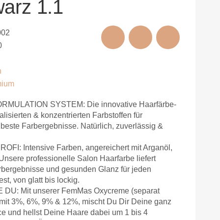
arz 1.1
002
0
n
mium
MULATION SYSTEM: Die innovative Haarfärbe-
lisierten & konzentrierten Farbstoffen für
este Farbergebnisse. Natürlich, zuverlässig &
: Intensive Farben, angereichert mit Arganöl,
nsere professionelle Salon Haarfarbe liefert
Farbergebnisse und gesunden Glanz für jeden
est, von glatt bis lockig.
 DU: Mit unserer FemMas Oxycreme (separat
e mit 3%, 6%, 9% & 12%, mischt Du Dir Deine ganz
ce und hellst Deine Haare dabei um 1 bis 4