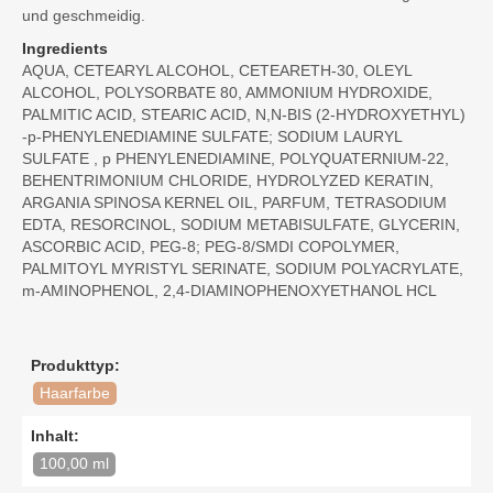
und geschmeidig.
Ingredients
AQUA, CETEARYL ALCOHOL, CETEARETH-30, OLEYL
ALCOHOL, POLYSORBATE 80, AMMONIUM HYDROXIDE,
PALMITIC ACID, STEARIC ACID, N,N-BIS (2-HYDROXYETHYL)
-p-PHENYLENEDIAMINE SULFATE; SODIUM LAURYL
SULFATE , p PHENYLENEDIAMINE, POLYQUATERNIUM-22,
BEHENTRIMONIUM CHLORIDE, HYDROLYZED KERATIN,
ARGANIA SPINOSA KERNEL OIL, PARFUM, TETRASODIUM
EDTA, RESORCINOL, SODIUM METABISULFATE, GLYCERIN,
ASCORBIC ACID, PEG-8; PEG-8/SMDI COPOLYMER,
PALMITOYL MYRISTYL SERINATE, SODIUM POLYACRYLATE,
m-AMINOPHENOL, 2,4-DIAMINOPHENOXYETHANOL HCL
Produkttyp:
Haarfarbe
Inhalt:
100,00 ml