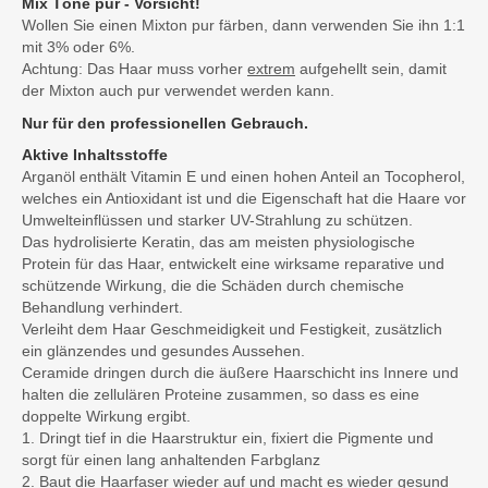
Mix Töne pur - Vorsicht!
Wollen Sie einen Mixton pur färben, dann verwenden Sie ihn 1:1
mit 3% oder 6%.
Achtung: Das Haar muss vorher
extrem
aufgehellt sein, damit
der Mixton auch pur verwendet werden kann.
Nur für den professionellen Gebrauch.
Aktive Inhaltsstoffe
Arganöl enthält Vitamin E und einen hohen Anteil an Tocopherol,
welches ein Antioxidant ist und die Eigenschaft hat die Haare vor
Umwelteinflüssen und starker UV-Strahlung zu schützen.
Das hydrolisierte Keratin, das am meisten physiologische
Protein für das Haar, entwickelt eine wirksame reparative und
schützende Wirkung, die die Schäden durch chemische
Behandlung verhindert.
Verleiht dem Haar Geschmeidigkeit und Festigkeit, zusätzlich
ein glänzendes und gesundes Aussehen.
Ceramide dringen durch die äußere Haarschicht ins Innere und
halten die zellulären Proteine zusammen, so dass es eine
doppelte Wirkung ergibt.
1. Dringt tief in die Haarstruktur ein, fixiert die Pigmente und
sorgt für einen lang anhaltenden Farbglanz
2. Baut die Haarfaser wieder auf und macht es wieder gesund