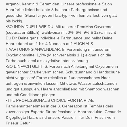
Arganöl, Keratin & Ceramiden. Unsere professionelle Salon
Haarfarbe liefert brillante & haltbare Farbergebnisse und
gesunden Glanz für jeden Haartyp - von fein bis fest, von glatt
bis lockig.
•SO INDIVIDUELL WIE DU: Mit unserer FemMas Oxycreme
(separat erhältlich), wahlweise mit 3%, 6%, 9% & 12%, mischt
Du Dir Deine ganz individuelle Farbnuance und hellst Deine
Haare dabei um 1 bis 4 Nuancen auf. AUCH ALS
HAARTÖNUNG ANWENDBAR: In Verbindung mit unserem
Oxydationsmittel 1,9% (Mischverhältnis 1:1) eignet sich die
Farbe auch ideal als oxydative Intensivtönung.
•SO EINFACH GEHT`S: Farbe nach Anleitung mit Oxycreme in
gewünschter Stärke vermischen. Schutzumhang & Handschuhe
nicht vergessen! Farbe reichlich auf ungewaschenes Haar
auftragen & einwirken lassen. Mit etwas Wasser aufschäumen
und gut ausspülen. Haare anschließend mit Shampoo waschen
und mit Conditioner pflegen.
•THE PROFESSIONAL’S CHOICE FOR HAIR! Als
Familienunternehmen in der 3. Generation ist FemMas dein
zuverlässiger Experte für professionelle Haarprodukte. Gesunde
& gepflegte Haare sind unsere Passion - für Dein Frisch-vom-
Friseur Gefühl.