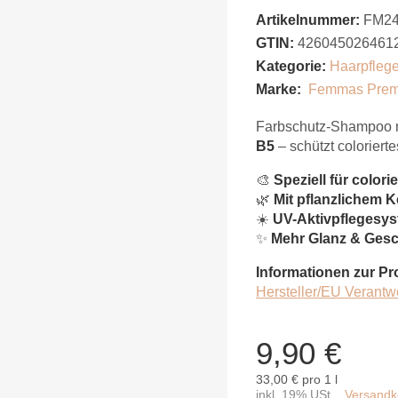
Artikelnummer:
FM2
GTIN:
426045026461
Kategorie:
Haarpfleg
Marke:
Femmas Pre
Farbschutz-Shampoo 
B5
– schützt coloriert
🎨
Speziell für colori
🌿
Mit pflanzlichem K
☀️
UV-Aktivpflegesy
✨
Mehr Glanz & Gesc
Informationen zur Pr
Hersteller/EU Verantw
9,90 €
33,00 € pro 1 l
inkl. 19% USt. ,
Versandko