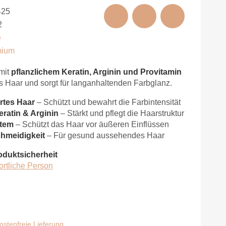
425
2
e
mium
mit
pflanzlichem Keratin, Arginin und Provitamin
es Haar und sorgt für langanhaltenden Farbglanz.
ertes Haar
– Schützt und bewahrt die Farbintensität
eratin & Arginin
– Stärkt und pflegt die Haarstruktur
stem
– Schützt das Haar vor äußeren Einflüssen
hmeidigkeit
– Für gesund aussehendes Haar
oduktsicherheit
ortliche Person
stenfreie Lieferung