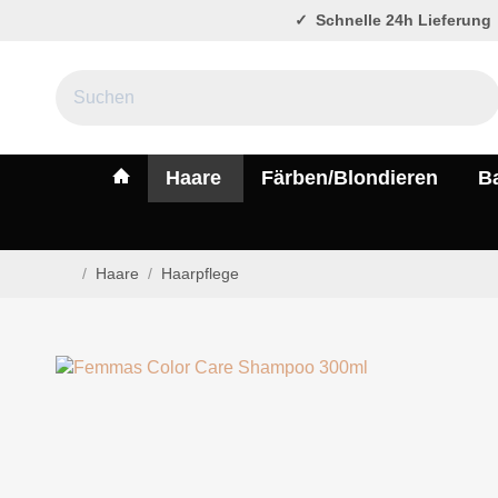
Schnelle 24h Lieferung
#custom.linkHome#
Haare
Färben/Blondieren
B
/
Haare
/
Haarpflege
Startseite