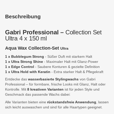
Beschreibung
Gabri Professional –
Collection Set
Ultra 4 x 150 ml
Aqua Wax Collection-Set
Ultra
1 x
Bubblegum Strong
- Süßer Duft mit starkem Halt
1 x Ultra Strong Shine
- Maximaler Halt mit Glanz-Power
1 x
Edge Control
- Saubere Konturen & gezielte Definition
1 x
Ultra Hold with Keratin
- Extra starker Halt & Pflegekraft
Entdecke das
wasserbasierte Stylingwachs
von Gabri
Professional – für formbare, frische Looks mit Glanz, Halt oder
Kontrolle. Mit
8 kreativen Varianten
ist für jeden Style und
Geschmack das passende Wachs dabei:
Alle Varianten bieten eine
rückstandsfreie Anwendung
, lassen
sich leicht auswaschen und sind für alle Haartypen geeignet.