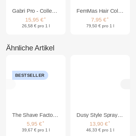
Gabri Pro - Collection Set Gloss 4 x 150 ml
FemMas Hair Color Cream 100ml Haarfarbe Lichtblond Asch 9.1
*
*
15,95 €
7,95 €
26,58 € pro 1 l
79,50 € pro 1 l
Ähnliche Artikel
BESTSELLER
The Shave Factory Exklusive Matte Clay 99 Extra Stark 150 ml
Dusy Style Spraywax 300ml
*
*
5,95 €
13,90 €
39,67 € pro 1 l
46,33 € pro 1 l