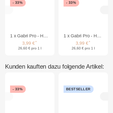
- 33%
- 33%
1
x
Gabri Pro - Hair Styling Aqua Wax Bubblegum Strong 150ml
1
x
Gabri Pro - Hair Styling Aqua Wax Edge Control 150ml
*
*
3,99 €
3,99 €
26,60 € pro 1 l
26,60 € pro 1 l
Kunden kauften dazu folgende Artikel:
- 33%
BESTSELLER