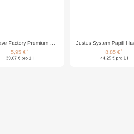
The Shave Factory Premium Pomade 11 Wild Mane 150ml
*
*
5,95 €
8,85 €
39,67 € pro 1 l
44,25 € pro 1 l