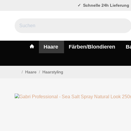
Schnelle 24h Lieferung
#custom.linkHome#
Haare
Färben/Blondieren
B
/
Haare
/
Haarstyling
Startseite