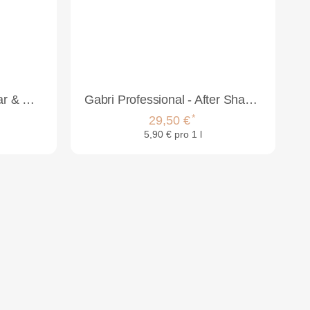
Justus System Papill Haar & Kopfhautwasser 200ml
Gabri Professional - After Shave Cologne Lemon 5L
*
29,50 €
5,90 € pro 1 l