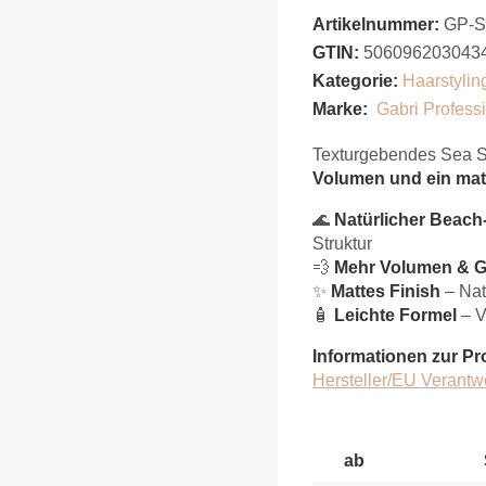
Artikelnummer:
GP-
GTIN:
506096203043
Kategorie:
Haarstylin
Marke:
Gabri Profess
Texturgebendes Sea Sa
Volumen und ein mat
🌊
Natürlicher Beach
Struktur
💨
Mehr Volumen & Gr
✨
Mattes Finish
– Nat
🧴
Leichte Formel
– V
Informationen zur Pr
Hersteller/EU Verantw
ab