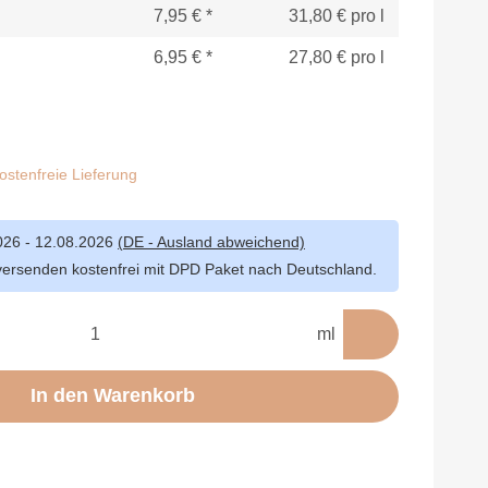
7,95 €
*
31,80 € pro l
6,95 €
*
27,80 € pro l
stenfreie Lieferung
026 - 12.08.2026
(DE - Ausland abweichend)
versenden kostenfrei mit DPD Paket nach Deutschland.
ml
In den Warenkorb