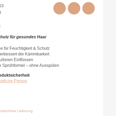
63
0
m
chutz für gesundes Haar
e für Feuchtigkeit & Schutz
 verbessert die Kämmbarkeit
äußeren Einflüssen
nde Sprühformel – ohne Ausspülen
oduktsicherheit
ortliche Person
stenfreie Lieferung