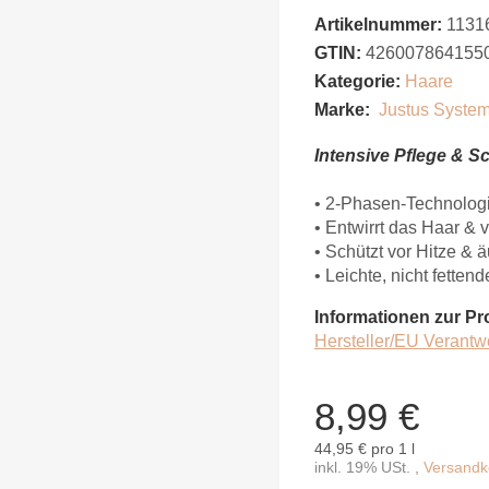
Artikelnummer:
1131
GTIN:
426007864155
Kategorie:
Haare
Marke:
Justus Syste
Intensive Pflege & S
• 2-Phasen-Technologi
• Entwirrt das Haar &
• Schützt vor Hitze & 
• Leichte, nicht fette
Informationen zur Pr
Hersteller/EU Verantw
8,99 €
44,95 € pro 1 l
inkl. 19% USt. ,
Versandko