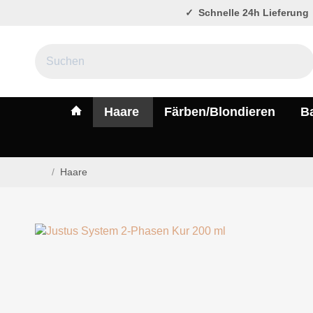
Schnelle 24h Lieferung
#custom.linkHome#
Haare
Färben/Blondieren
B
/
Haare
Startseite