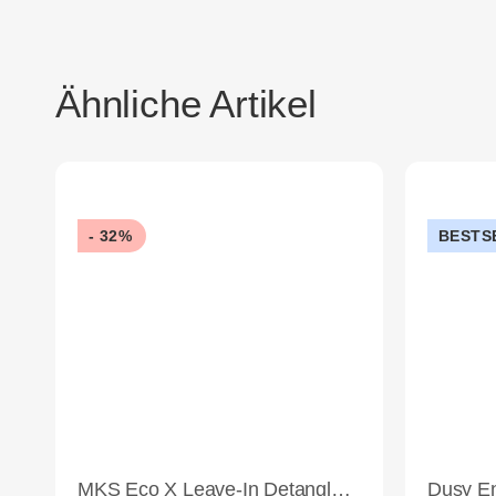
Ähnliche Artikel
- 32%
BESTS
MKS Eco X Leave-In Detangler High Tide 236ml