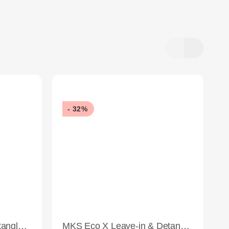
- 32%
MKS Eco X Leave-In Detangler Dreamsicle 118ml
MKS Eco X Leave-in & Detangler Isle Of You 236ml