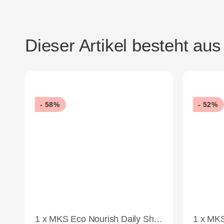
Dieser Artikel besteht aus
- 58%
- 52%
1
x
MKS Eco Nourish Daily Shampoo High Tide Scent 739 ml
1
x
MKS eco H