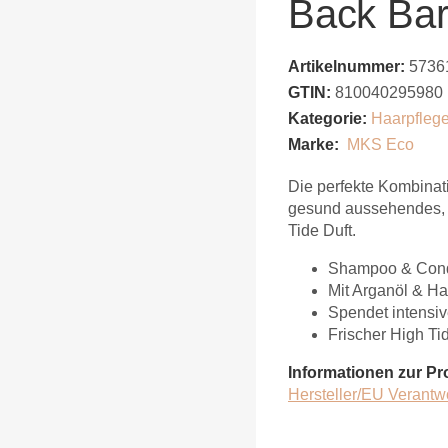
Back Bar
Artikelnummer:
5736
GTIN:
810040295980
Kategorie:
Haarpfleg
Marke:
MKS Eco
Die perfekte Kombinat
gesund aussehendes, 
Tide Duft.
Shampoo & Condi
Mit Arganöl & H
Spendet intensiv
Frischer High Ti
Informationen zur Pr
Hersteller/EU Verantw