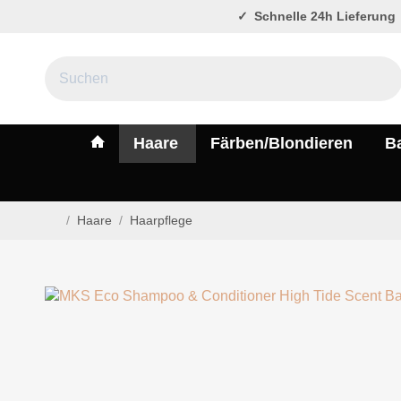
Schnelle 24h Lieferung
#custom.linkHome#
Haare
Färben/Blondieren
B
/
Haare
/
Haarpflege
Startseite