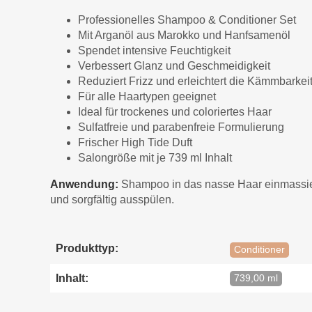
Professionelles Shampoo & Conditioner Set
Mit Arganöl aus Marokko und Hanfsamenöl
Spendet intensive Feuchtigkeit
Verbessert Glanz und Geschmeidigkeit
Reduziert Frizz und erleichtert die Kämmbarkei
Für alle Haartypen geeignet
Ideal für trockenes und coloriertes Haar
Sulfatfreie und parabenfreie Formulierung
Frischer High Tide Duft
Salongröße mit je 739 ml Inhalt
Anwendung:
Shampoo in das nasse Haar einmassier
und sorgfältig ausspülen.
Produkttyp:
Conditioner
Inhalt:
739,00 ml