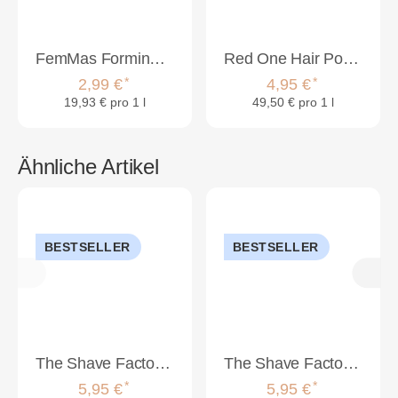
FemMas Forming Wax Strong & Matt 150ml
Red One Hair Pomade 100ml
*
*
2,99 €
4,95 €
19,93 € pro 1 l
49,50 € pro 1 l
Ähnliche Artikel
BESTSELLER
BESTSELLER
The Shave Factory Exklusive 44 Matte Clay Extra Starker Halt 150ml
The Shave Factory Premium Pomade 11 Wild Mane 150ml
*
*
5,95 €
5,95 €