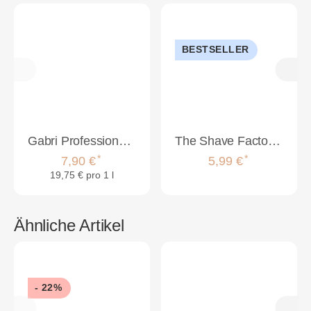
BESTSELLER
Gabri Professional - Natural Cologne S4 maritimer Duft 400ml
The Shave Factory Halskrause 500 Stück
*
*
7,90 €
5,99 €
19,75 € pro 1 l
Ähnliche Artikel
- 22%