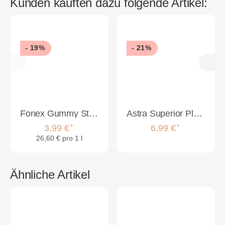
Kunden kauften dazu folgende Artikel:
- 19%
- 21%
Fonex Gummy Styling Wax Matte Finish 150ml
Astra Superior Platinum Double Edge Rasierklingen 100 Stück
*
*
3,99 €
6,99 €
26,60 € pro 1 l
Ähnliche Artikel