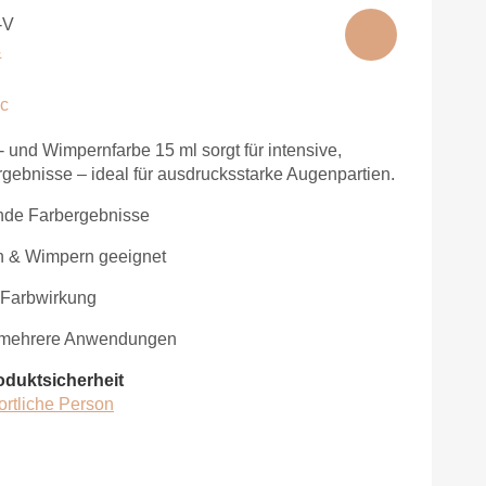
-V
&
ic
 und Wimpernfarbe 15 ml sorgt für intensive,
gebnisse – ideal für ausdrucksstarke Augenpartien.
ende Farbergebnisse
n & Wimpern geeignet
 Farbwirkung
ür mehrere Anwendungen
oduktsicherheit
ortliche Person