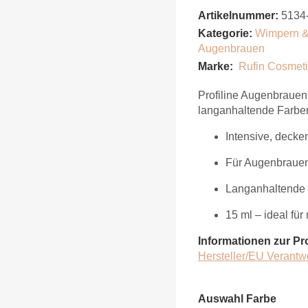
Artikelnummer:
5134
Kategorie:
Wimpern 
Augenbrauen
Marke:
Rufin Cosmet
Profiline Augenbrauen-
langanhaltende Farber
Intensive, deck
Für Augenbraue
Langanhaltende
15 ml – ideal f
Informationen zur Pr
Hersteller/EU Verantw
Auswahl Farbe