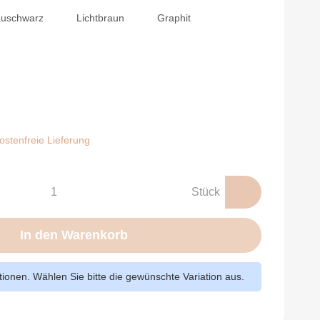
rz
Blauschwarz
Lichtbraun
Graphit
auschwarz
Lichtbraun
Graphit
n
stenfreie Lieferung
Stück
In den Warenkorb
ationen. Wählen Sie bitte die gewünschte Variation aus.