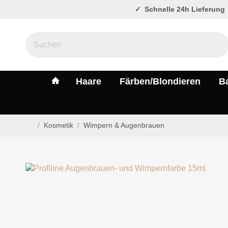
Schnelle 24h Lieferung
#custom.linkHome#
Haare
Färben/Blondieren
B
/
Kosmetik
/
Wimpern & Augenbrauen
Startseite