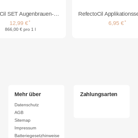
RefectoCil SET Augenbrauen- und Wimpernfarbe 15ml mit Oxidant 100ml & Applikator Set
*
*
12,99 €
6,95 €
866,00 € pro 1 l
Mehr über
Zahlungsarten
Datenschutz
AGB
Sitemap
Impressum
Batteriegesetzhinweise