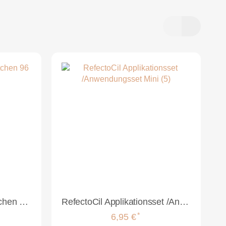
RefectoCil Wimpernblättchen 96 Stück pro Packung
RefectoCil Applikationsset /Anwendungsset Mini (5)
*
6,95 €