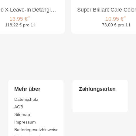
MKS Eco X Leave-In Detangler Fine Hair Light Breeze 118ml
*
*
13,95 €
10,95 €
118,22 € pro 1 l
73,00 € pro 1 l
Mehr über
Zahlungsarten
Datenschutz
AGB
Sitemap
Impressum
Batteriegesetzhinweise