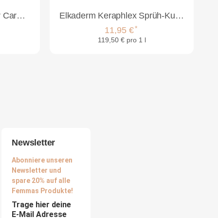
Super Brillant Care Color Care Creme-Gel-Versiegeler 150ml
Elkaderm Keraphlex Sprüh-Kur 100ml
*
11,95 €
119,50 € pro 1 l
Newsletter
Abonniere unseren
Newsletter und
spare 20% auf alle
Femmas Produkte!
Trage hier deine
E-Mail Adresse