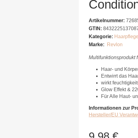
Conditio
Artikelnummer:
7268
GTIN:
843222513708
Kategorie:
Haarpfleg
Marke:
Revlon
Multifunktionsprodukt 
Haar- und Körpe
Entwirrt das Haa
wirkt feuchtigke
Glow Effekt & 22
Für Alle Haut- u
Informationen zur Pr
Hersteller/EU Verantw
9,98 €