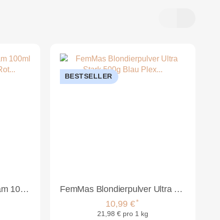
BESTSELLER
FemMas Hair Color Cream 100ml Haarfarbe Mittelblond Rot Intensiv 7.66
FemMas Blondierpulver Ultra Stark 500g Blau Plex Technologie Arganöl
*
10,99 €
21,98 € pro 1 kg