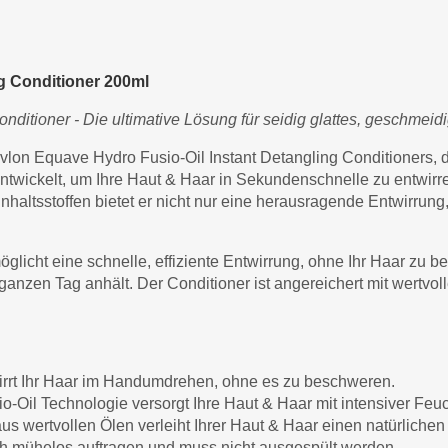
g Conditioner 200ml
ditioner - Die ultimative Lösung für seidig glattes, geschmeid
vlon Equave Hydro Fusio-Oil Instant Detangling Conditioners, d
ntwickelt, um Ihre Haut & Haar in Sekundenschnelle zu entwirren
haltsstoffen bietet er nicht nur eine herausragende Entwirrung,
licht eine schnelle, effiziente Entwirrung, ohne Ihr Haar zu be
 ganzen Tag anhält. Der Conditioner ist angereichert mit wertvo
irrt Ihr Haar im Handumdrehen, ohne es zu beschweren.
o-Oil Technologie versorgt Ihre Haut & Haar mit intensiver Fe
us wertvollen Ölen verleiht Ihrer Haut & Haar einen natürlichen
ch mühelos auftragen und muss nicht ausgespült werden.