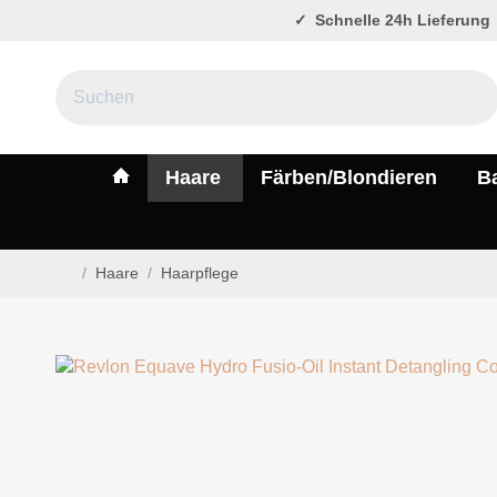
Schnelle 24h Lieferung
#custom.linkHome#
Haare
Färben/Blondieren
B
/
Haare
/
Haarpflege
Startseite