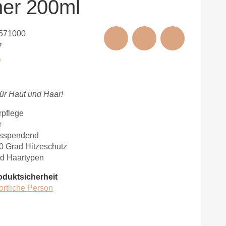
ner 200ml
571000
7
e
für Haut und Haar!
rpflege
r
itsspendend
0 Grad Hitzeschutz
nd Haartypen
oduktsicherheit
ortliche Person