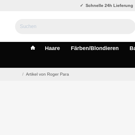
Schnelle 24h Lieferung
#custom.linkHome#
Haare
Färben/Blondieren
B
/
Artikel von Roger Para
Startseite