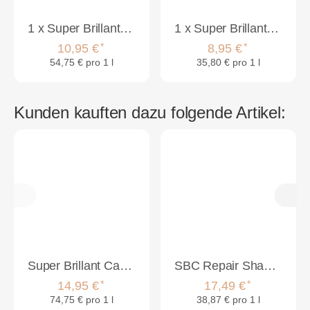
1
x
Super Brillant Care Moisture Maske 200ml
1
x
Super Brillant Care Moisture Shampoo 250ml
*
*
10,95 €
8,95 €
54,75 € pro 1 l
35,80 € pro 1 l
Kunden kauften dazu folgende Artikel:
Super Brillant Care Moisture 2-Phasen Spray 200ml
SBC Repair Shampoo 250ml & SBC Repair Conditioner 200ml Set
*
*
14,95 €
17,49 €
74,75 € pro 1 l
38,87 € pro 1 l