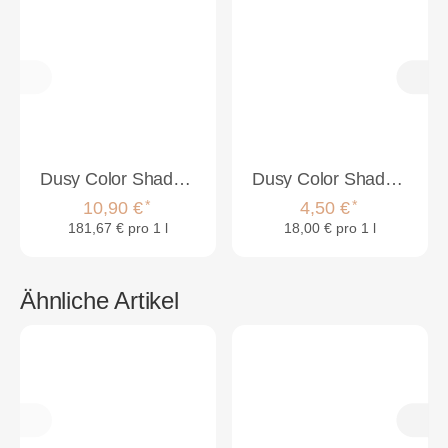
Dusy Color Shades 10.1 platin bl.a.60ml
Dusy Color Shades Gel Developer 250ml
*
*
10,90 €
4,50 €
181,67 € pro 1 l
18,00 € pro 1 l
Ähnliche Artikel