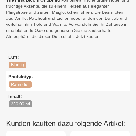
The First Bloom Of Spring
kombiniert frische grüne Noten und
fruchtige Akzente, die zu einem Herzen aus eleganter
Pfingstrose und zartem Maiglöckchen führen. Die Basisnoten
aus Vanille, Patchouli und Eichenmoos runden den Duft ab und
verleihen ihm Tiefe und Wärme. Verwandeln Sie Ihr Zuhause in
eine blühende Oase und genießen Sie die zauberhafte
Atmosphäre, die dieser Duft schafft. Jetzt kaufen!
Duft:
Blumig
Produkttyp:
Raumduft
Inhalt:
250,00 ml
Kunden kauften dazu folgende Artikel: