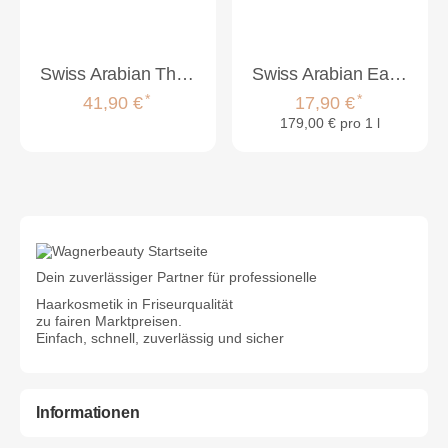
Swiss Arabian The First Bloom Of Spring Peony + Lily Of The Valley - Raumduft- 200ml
Swiss Arabian Eau de Parfum Edge Intense Women 100 ml
*
*
41,90 €
17,90 €
179,00 € pro 1 l
Dein zuverlässiger Partner für professionelle
Haarkosmetik in Friseurqualität
zu fairen Marktpreisen.
Einfach, schnell, zuverlässig und sicher
Informationen