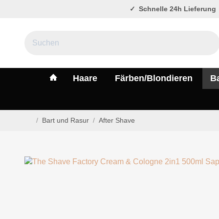
Schnelle 24h Lieferung
#custom.linkHome#
Haare
Färben/Blondieren
B
/
Bart und Rasur
/
After Shave
Startseite