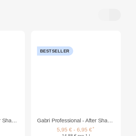
BESTSELLER
Gabri Professional - After Shave Cologne Lemon 1000ml
Gabri Professional - After Shave Cream Cologne 400ml
*
5,95 € -
6,95 €
14,88 € pro 1 l