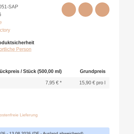
051-SAP
6
e
ctory
oduktsicherheit
ortliche Person
ückpreis / Stück (500,00 ml)
Grundpreis
7,95 €
*
15,90 € pro l
stenfreie Lieferung
026 - 13.08.2026
(DE - Ausland abweichend)