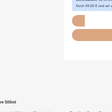
Noch 49,00 € und wir 
ire
500ml