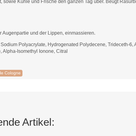
sowie Kühle und Frische den ganzen Tag über. Beugt Rasurbra
r Augenpartie und der Lippen, einmassieren.
 Sodium Polyacrylate, Hydrogenated Polydecene, Trideceth-6, Al
, Alpha-Isomethyl Ionone, Citral
de Cologne
nde Artikel: