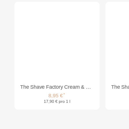
The Shave Factory Cream & Cologne 2in1 500ml Ruby
*
8,95 €
17,90 € pro 1 l