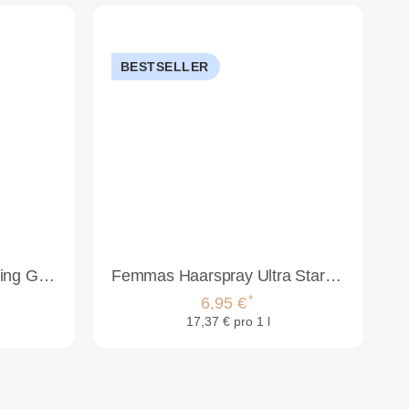
BESTSELLER
The Shave Factory Shaving Gel Sapphire 1250ml
Femmas Haarspray Ultra Stark 400ml
*
6,95 €
17,37 € pro 1 l