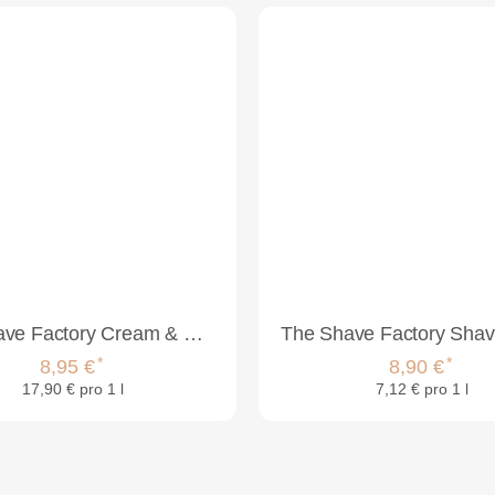
The Shave Factory Cream & Cologne 2in1 500ml Golden
*
*
8,95 €
8,90 €
17,90 € pro 1 l
7,12 € pro 1 l