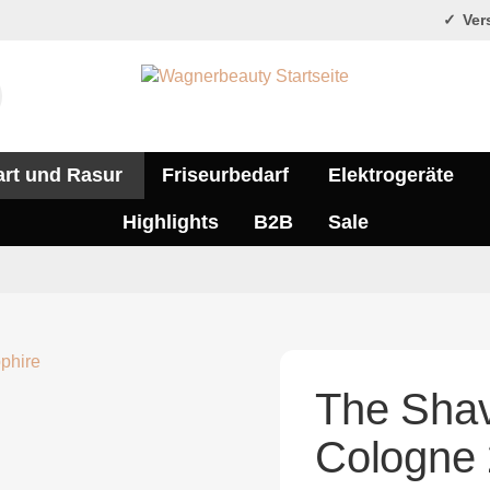
Vers
art und Rasur
Friseurbedarf
Elektrogeräte
Highlights
B2B
Sale
The Shav
Cologne 