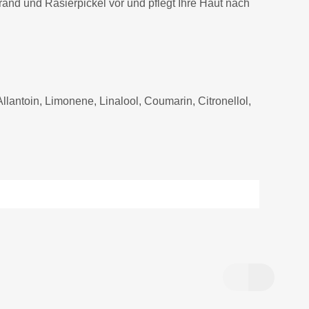
nd und Rasierpickel vor und pflegt Ihre Haut nach
lantoin, Limonene, Linalool, Coumarin, Citronellol,