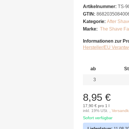
Artikelnummer:
TS-9
GTIN:
868203508400
Kategorie:
After Shav
Marke:
The Shave Fa
Informationen zur Pr
Hersteller/EU Verantw
ab
St
3
8,95 €
17,90 € pro 1 l
inkl. 19% USt. ,
Versandko
Sofort verfügbar
Lieferdatum:
11.08.2