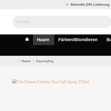
Schnelle 24h Lieferung
#custom.linkHome#
Haare
Färben/Blondieren
B
/
Haare
/
Haarstyling
Startseite