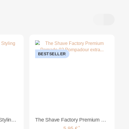
BESTSELLER
The Shave Factory Hair Styling Powder 20g
The Shave Factory Premium Pomade 02 Pompadour extra starker Halt 150ml
*
5,95 €