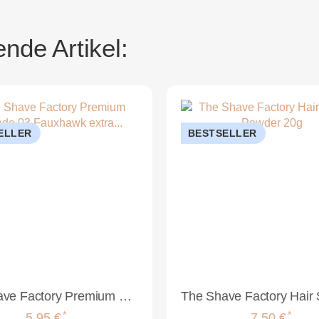
nde Artikel:
ELLER
BESTSELLER
The Shave Factory Premium Pomade 03 Fauxhawk extra Glanz150ml
*
*
5,95 €
7,50 €