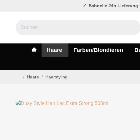
Schnelle 24h Lieferung
#custom.linkHome#
Haare
Färben/Blondieren
B
/
Haare
/
Haarstyling
Startseite