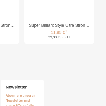
Super Brillant Style Ultra Strong Spray Haarlack 300ml
Super Brillant Style Ultra Strong Haarlack 500ml
*
11,95 €
23,90 € pro 1 l
Newsletter
Abonniere unseren
Newsletter und
spare 20% auf alle