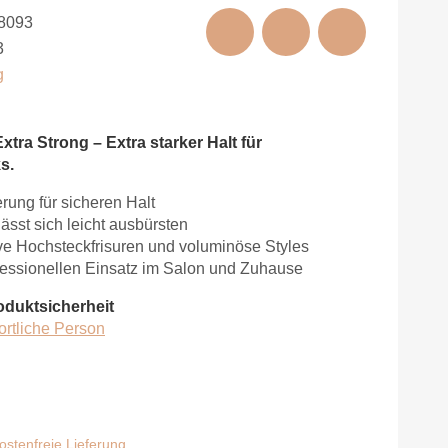
8093
3
g
xtra Strong – Extra starker Halt für
s.
erung für sicheren Halt
ässt sich leicht ausbürsten
tive Hochsteckfrisuren und voluminöse Styles
ofessionellen Einsatz im Salon und Zuhause
oduktsicherheit
ortliche Person
stenfreie Lieferung