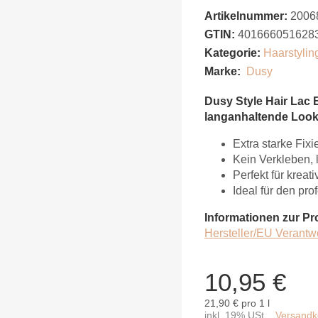
Artikelnummer:
2006
GTIN:
401666051628
Kategorie:
Haarstylin
Marke:
Dusy
Dusy Style Hair Lac E
langanhaltende Look
Extra starke Fixi
Kein Verkleben, l
Perfekt für krea
Ideal für den pr
Informationen zur Pr
Hersteller/EU Verantw
10,95 €
21,90 € pro 1 l
inkl. 19% USt. ,
Versandko