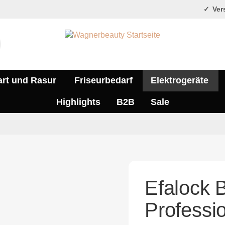
Vers
art und Rasur
Friseurbedarf
Elektrogeräte
Highlights
B2B
Sale
Efalock 
Professi