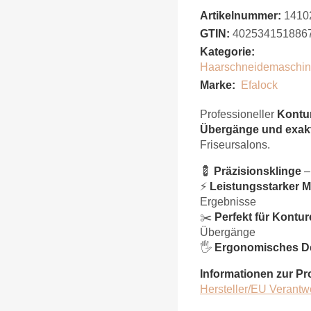
Artikelnummer:
1410
GTIN:
402534151886
Kategorie:
Haarschneidemaschi
Marke:
Efalock
Professioneller
Kontur
Übergänge und exakt
Friseursalons.
💈
Präzisionsklinge
–
⚡
Leistungsstarker M
Ergebnisse
✂️
Perfekt für Kontur
Übergänge
🖐
Ergonomisches D
Informationen zur Pr
Hersteller/EU Verantw