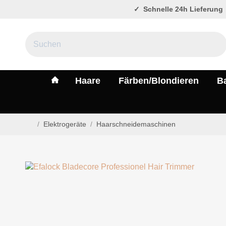
Schnelle 24h Lieferung
#custom.linkHome#
Haare
Färben/Blondieren
B
/
Elektrogeräte
/
Haarschneidemaschinen
Startseite