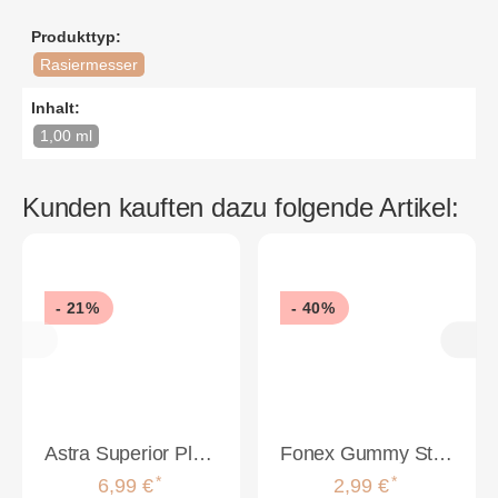
Produkttyp:
Rasiermesser
Inhalt:
1,00 ml
Kunden kauften dazu folgende Artikel:
- 21%
- 40%
Astra Superior Platinum Double Edge Rasierklingen 100 Stück
Fonex Gummy Styling Wax Ultra Hold 150ml
*
*
6,99 €
2,99 €