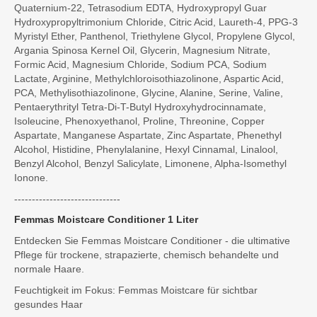
Quaternium-22, Tetrasodium EDTA, Hydroxypropyl Guar
Hydroxypropyltrimonium Chloride, Citric Acid, Laureth-4, PPG-3
Myristyl Ether, Panthenol, Triethylene Glycol, Propylene Glycol,
Argania Spinosa Kernel Oil, Glycerin, Magnesium Nitrate,
Formic Acid, Magnesium Chloride, Sodium PCA, Sodium
Lactate, Arginine, Methylchloroisothiazolinone, Aspartic Acid,
PCA, Methylisothiazolinone, Glycine, Alanine, Serine, Valine,
Pentaerythrityl Tetra-Di-T-Butyl Hydroxyhydrocinnamate,
Isoleucine, Phenoxyethanol, Proline, Threonine, Copper
Aspartate, Manganese Aspartate, Zinc Aspartate, Phenethyl
Alcohol, Histidine, Phenylalanine, Hexyl Cinnamal, Linalool,
Benzyl Alcohol, Benzyl Salicylate, Limonene, Alpha-Isomethyl
Ionone.
------------------------------
Femmas Moistcare Conditioner 1 Liter
Entdecken Sie Femmas Moistcare Conditioner - die ultimative
Pflege für trockene, strapazierte, chemisch behandelte und
normale Haare.
Feuchtigkeit im Fokus: Femmas Moistcare für sichtbar
gesundes Haar