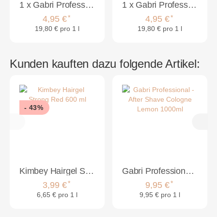
1
x
Gabri Professional - Hair Gel Crystal für extra Glanz 250ml
1
x
Gabri Professional - Hair Gel Keratin 250ml
*
*
4,95 €
4,95 €
19,80 € pro 1 l
19,80 € pro 1 l
Kunden kauften dazu folgende Artikel:
- 43%
Kimbey Hairgel Strong Red 600 ml
Gabri Professional - After Shave Cologne Lemon 1000ml
*
*
3,99 €
9,95 €
6,65 € pro 1 l
9,95 € pro 1 l