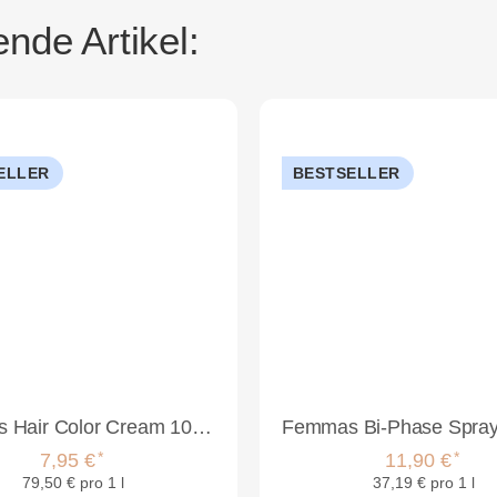
nde Artikel:
ELLER
BESTSELLER
FemMas Hair Color Cream 100ml Haarfarbe Lichtblond Asch Intensiv 9.11
*
*
7,95 €
11,90 €
79,50 € pro 1 l
37,19 € pro 1 l