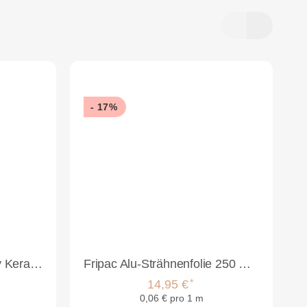
- 17%
Femmas Bi-Phase Spray Keratin 320 ml
Fripac Alu-Strähnenfolie 250 m x 12 cm x 15 my
*
14,95 €
0,06 € pro 1 m