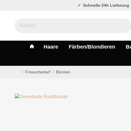
Schnelle 24h Lieferung
#custom.linkHome#
Haare
Färben/Blondieren
B
/
Friseurbedarf
/
Bürsten
Startseite