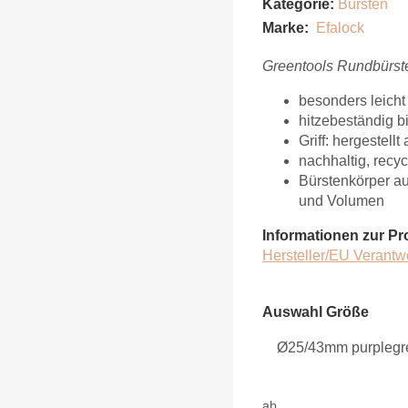
Kategorie:
Bürsten
Marke:
Efalock
Greentools Rundbürste
besonders leich
hitzebeständig b
Griff: hergestel
nachhaltig, recy
Bürstenkörper a
und Volumen
Informationen zur Pr
Hersteller/EU Verantw
Auswahl Größe
Auswahl Größe
ab