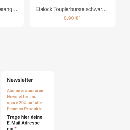
Wet Brush Pro Paddle Detangler Purple
Efalock Toupierbürste schwarz ohne Noppen
*
8,90 €
Newsletter
Abonniere unseren
Newsletter und
spare 20% auf alle
Femmas Produkte!
Trage hier deine
E-Mail Adresse
ein: