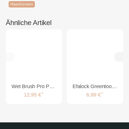
Haarbürsten
Ähnliche Artikel
Wet Brush Pro Paddle Detangler Purple
Efalock Greentools Kopfmassagebürsten
*
*
12,95 €
6,99 €