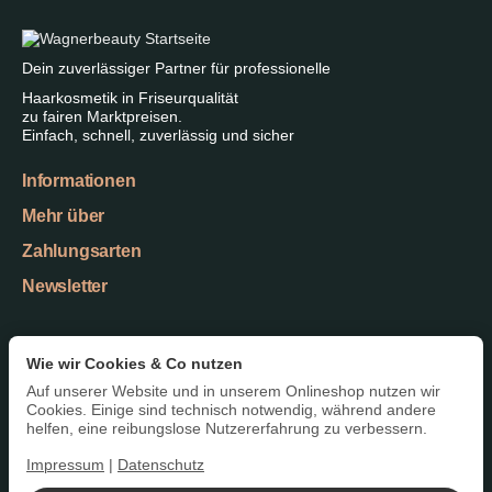
Dein zuverlässiger Partner für professionelle
Haarkosmetik in Friseurqualität
zu fairen Marktpreisen.
Einfach, schnell, zuverlässig und sicher
Informationen
Mehr über
Zahlungsarten
Newsletter
Wie wir Cookies & Co nutzen
Datenschutzerklärung
•
Impressum
Auf unserer Website und in unserem Onlineshop nutzen wir
Vertrag widerrufen
Cookies. Einige sind technisch notwendig, während andere
helfen, eine reibungslose Nutzererfahrung zu verbessern.
Impressum
|
Datenschutz