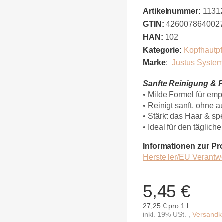
Artikelnummer:
1131
GTIN:
426007864002
HAN:
102
Kategorie:
Kopfhautp
Marke:
Justus Syste
Sanfte Reinigung & P
• Milde Formel für em
• Reinigt sanft, ohne 
• Stärkt das Haar & sp
• Ideal für den täglic
Informationen zur Pr
Hersteller/EU Verantw
5,45 €
27,25 € pro 1 l
inkl. 19% USt. ,
Versandko