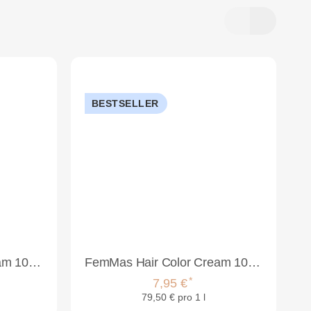
BESTSELLER
FemMas Hair Color Cream 100ml Haarfarbe Hellbraun Kupfer 5.4
FemMas Hair Color Cream 100ml Haarfarbe Dunkelblond Kupfer 6.4
*
7,95 €
79,50 € pro 1 l