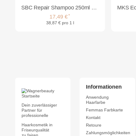
SBC Repair Shampoo 250ml & SBC Repair Conditioner 200ml Set
*
17,49 €
38,87 € pro 1 l
Informationen
Anwendung
Haarfarbe
Dein zuverlässiger
Femmas Farbkarte
Partner für
professionelle
Kontakt
Haarkosmetik in
Retoure
Friseurqualität
Zahlungsmöglichkeiten
zu fairen