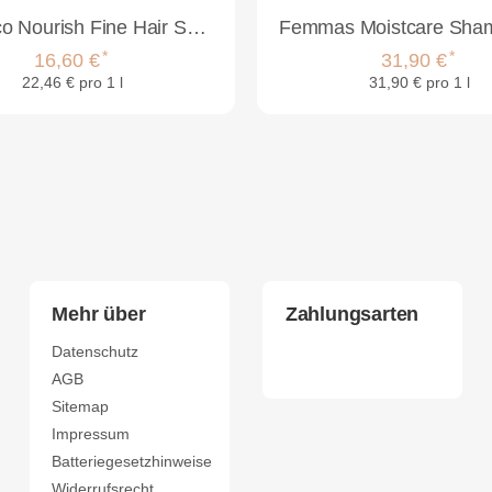
MKS Eco Nourish Fine Hair Shampoo Light Breeze Scent 739 ml
*
*
16,60 €
31,90 €
22,46 € pro 1 l
31,90 € pro 1 l
Mehr über
Zahlungsarten
Datenschutz
AGB
Sitemap
Impressum
Batteriegesetzhinweise
Widerrufsrecht