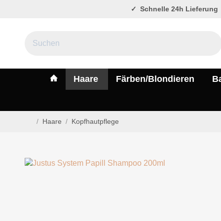
Schnelle 24h Lieferung
#custom.linkHome#
Haare
Färben/Blondieren
B
/
Haare
/
Kopfhautpflege
Startseite