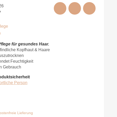
26
7
flege
m
flege für gesundes Haar.
pfindliche Kopfhaut & Haare
auszutrocknen
endet Feuchtigkeit
hen Gebrauch
oduktsicherheit
ortliche Person
stenfreie Lieferung