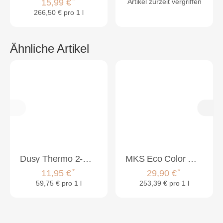
*
15,99 €
Artikel zurzeit vergriffen
266,50 € pro 1 l
Ähnliche Artikel
Dusy Thermo 2-Phase Conditioner 200ml
MKS Eco Color Care Detangler Sunflower 118ml + Eco Oil Original
*
*
11,95 €
29,90 €
59,75 € pro 1 l
253,39 € pro 1 l