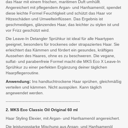
das Haar mit einem frischen, maritimen Duft umhüllt.
Angereichert mit pflegendem Argan- und Hanfsamenöl, spendet
diese leichte Formel Feuchtigkeit und schützt das Haar vor
Hitzeschäden und Umwelteinflüssen. Das Ergebnis ist
geschmeidiges, glänzendes Haar, das leichter zu stylen ist und
vor Frizz geschützt wird.
Die Leave-In Detangler Sprühkur ist ideal für alle Haartypen
geeignet, besonders für trockenes oder strapaziertes Haar. Sie
erleichtert das Kämmen und fördert ein gesundes, kräftiges
Aussehen des Haares, ohne es zu beschweren. Die vegane,
sulfat- und parabenfreie Formel macht die MKS Eco X Leave-In
Sprühkur zu einer perfekten Ergänzung deiner täglichen
Haarpflegeroutine.
Anwendung:
Ins handtuchtrockene Haar sprühen, gleichmäßig
verteilen und kämmen. Nicht ausspülen. Kann täglich
angewendet werden.
----------------------------------------------------
2. MKS Eco Classic Oil Original 60 ml
Haar Styling Elexier, mit Argan- und Hanfsamenöl angereichert.
Die leistungsstarke Mischung aus Argan- und Hanfsamenöl