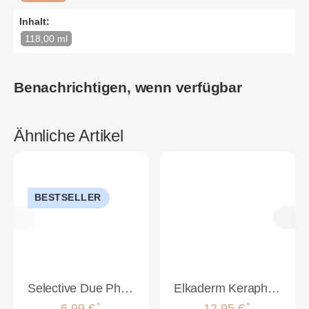
Inhalt:
118,00 ml
Benachrichtigen, wenn verfügbar
Ähnliche Artikel
BESTSELLER
Selective Due Phasette Spray 150ml
Elkaderm Keraphlex Ice Blond 2-Phasen Kur 100ml
*
*
6,99 €
12,95 €