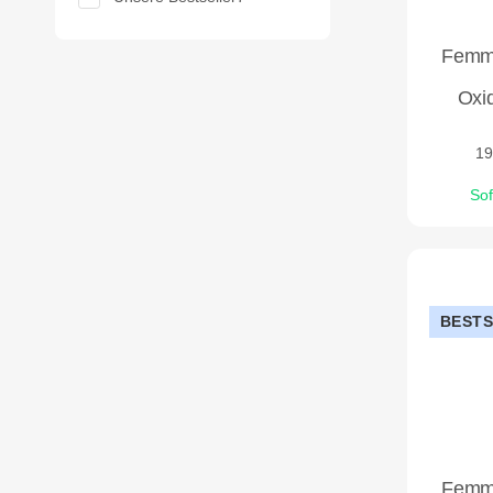
Femm
Oxid
19
Sof
BEST
Femm