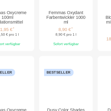
as Oxycreme
Femmas Oxydant
100ml
Farbentwickler 1000
Bl
ationsmittel
ml
mi
*
*
1,95 €
8,90 €
,50 € pro 1 l
8,90 € pro 1 l
18
ort verfügbar
Sofort verfügbar
SELLER
BESTSELLER
as Oxycreme
Dusy Color Shades
D