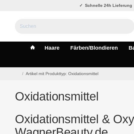
Schnelle 24h Lieferung
#custom.linkHome#
Haare
Färben/Blondieren
B
/
Artikel mit Produkttyp: Oxidationsmittel
Startseite
Oxidationsmittel
Oxidationsmittel & Oxy
WagnerBeauty.de