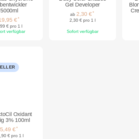
bentwickler
Gel Developer
Blo
5000ml
Cre
*
2,30 €
ab
*
19,95 €
2,30 € pro 1 l
99 € pro 1 l
ort verfügbar
Sofort verfügbar
SELLER
toCil Oxidant
sig 3% 100ml
*
5,49 €
,90 € pro 1 l