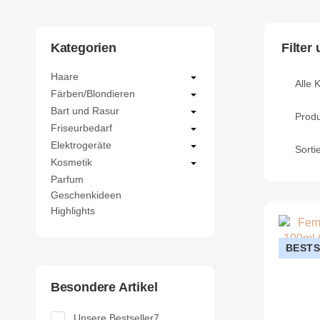
Filter
Kategorien
Haare
Alle 
Färben/Blondieren
Bart und Rasur
Produ
Friseurbedarf
Elektrogeräte
Sorti
Kosmetik
Parfum
Geschenkideen
Highlights
BEST
Besondere Artikel
Artikel gefunden
Unsere Bestseller
7