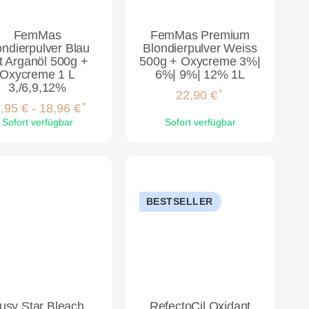
FemMas
FemMas Premium
ondierpulver Blau
Blondierpulver Weiss
t Arganöl 500g +
500g + Oxycreme 3%|
Oxycreme 1 L
6%| 9%| 12% 1L
3,/6,9,12%
*
22,90 €
*
,95 € -
18,96 €
Sofort verfügbar
Sofort verfügbar
BESTSELLER
usy Star Bleach
RefectoCil Oxidant