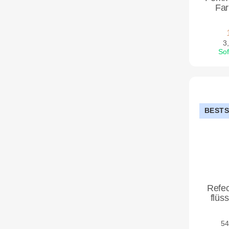
Far
3,
Sof
BEST
Refec
flüs
54