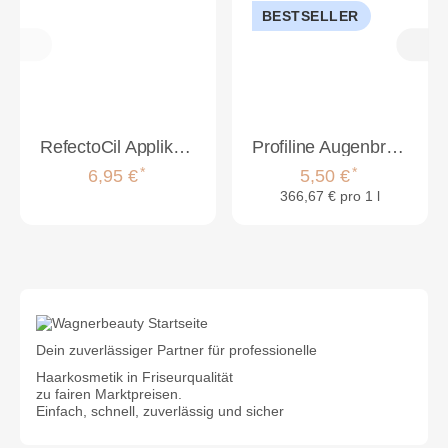
BESTSELLER
RefectoCil Applikationsset /Anwendungsset Mini (5)
Profiline Augenbrauen- und Wimpernfarbe 15ml
*
*
6,95 €
5,50 €
366,67 € pro 1 l
Dein zuverlässiger Partner für professionelle
Haarkosmetik in Friseurqualität
zu fairen Marktpreisen.
Einfach, schnell, zuverlässig und sicher