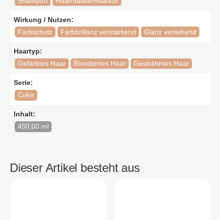
Shampoo
Haarmaske/Haarkur
Wirkung / Nutzen:
Farbschutz
Farbbrillanz verstärkend
Glanz verleihend
Haartyp:
Gefärbtes Haar
Blondiertes Haar
Gesträhntes Haar
Serie:
Color
Inhalt:
450,00 ml
Dieser Artikel besteht aus