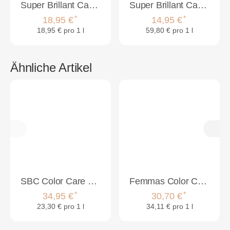
Super Brillant Care Color Care Shampoo 1000ml
Super Brillant Care Color Care 2-Phasen Spray 250ml
*
*
18,95 €
14,95 €
18,95 € pro 1 l
59,80 € pro 1 l
Ähnliche Artikel
SBC Color Care Shampoo 1000ml & Color Care Intensiv Maske 500ml Set
Femmas Color Care Haarpflege Set
*
*
34,95 €
30,70 €
23,30 € pro 1 l
34,11 € pro 1 l