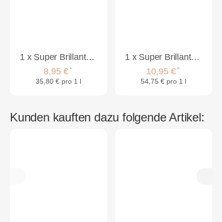
1
x
Super Brillant Care Color Care Shampoo 250ml
1
x
Super Brillant Care Color Care Maske 200ml
*
*
8,95 €
10,95 €
35,80 € pro 1 l
54,75 € pro 1 l
Kunden kauften dazu folgende Artikel: